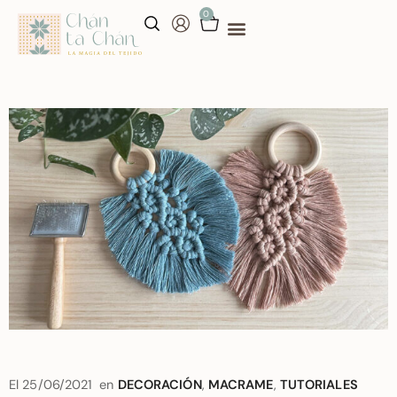
0
aprende conmigo
talleres personalizados
El
25/06/2021
en
DECORACIÓN
,
MACRAME
,
TUTORIALES