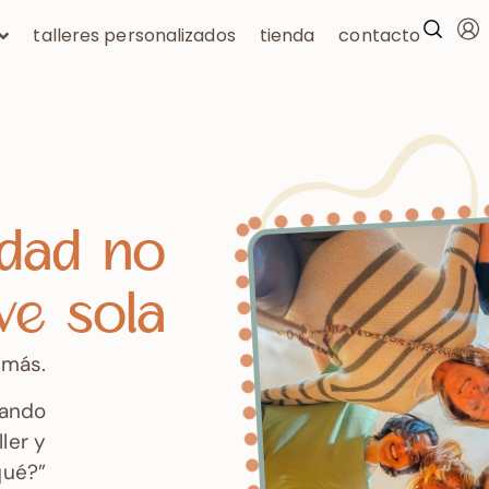
talleres personalizados
tienda
contacto
idad no
ve sola
 más.
uando
ler y
qué?”