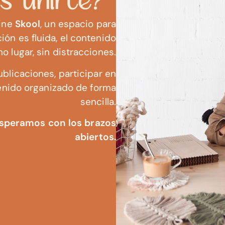
s unirte?
line
Skool
, un espacio para
n es fluida, el contenido
 lugar, sin distracciones.
blicaciones, participar en
enido organizado de forma
sencilla.
 esperamos con los brazos
abiertos.