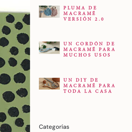
PLUMA DE
MACRAMÉ
VERSIÓN 2.0
UN CORDÓN DE
MACRAMÉ PARA
MUCHOS USOS
UN DIY DE
MACRAMÉ PARA
TODA LA CASA
Categorías