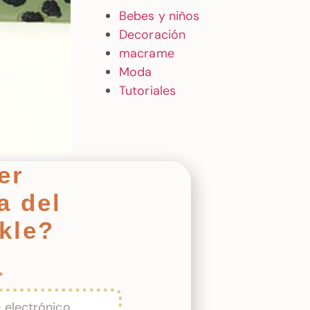
Bebes y niños
Decoración
macrame
Moda
Tutoriales
er
a del
nkle?
uerca.
mérica