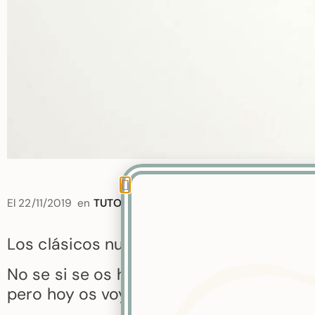
El
22/11/2019
en
TUTORIALES
por
CHÁN TA CHÁN
Los clásicos nunca nos faltan y hoy, chá
No se si se os habia ocurrido usar vuestra
pero hoy os voy a mostrar cómo yo, si lo