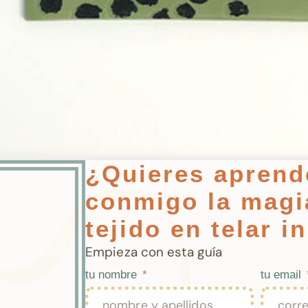
¿Quieres aprend
conmigo la magi
tejido en telar i
n ta chán…. le vamos a dar una vuelta de t
Empieza con esta guía
s plantillas de stencil con la arcilla poli
tu nombre
tu email
 hago.