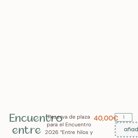
Reserva de plaza
40,00
€
Encuentro
para el Encuentro
añadi
entre
2026 “Entre hilos y